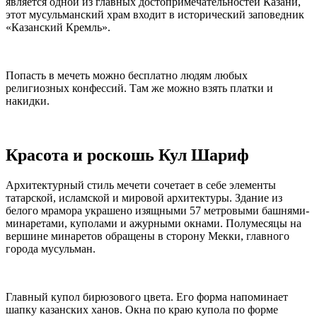
является одной из главных достопримечательностей Казани,
этот мусульманский храм входит в исторический заповедник
«Казанский Кремль».
Попасть в мечеть можно бесплатно людям любых
религиозных конфессий. Там же можно взять платки и
накидки.
Красота и роскошь Кул Шариф
Архитектурный стиль мечети сочетает в себе элементы
татарской, исламской и мировой архитектуры. Здание из
белого мрамора украшено изящными 57 метровыми башнями-
минаретами, куполами и ажурными окнами. Полумесяцы на
вершине минаретов обращены в сторону Мекки, главного
города мусульман.
Главный купол бирюзового цвета. Его форма напоминает
шапку казанских ханов. Окна по краю купола по форме