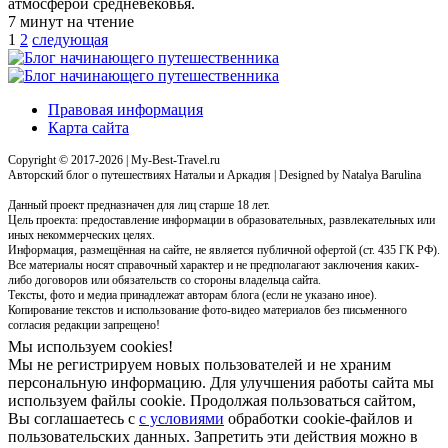
атмосферой средневековья.
7 минут на чтение
Пагинация
1
2
следующая
записей
Правовая информация
Карта сайта
Copyright © 2017-2026 | My-Best-Travel.ru
Авторский блог о путешествиях Натальи и Аркадия | Designed by Natalya Barulina
Данный проект предназначен для лиц старше 18 лет.
Цель проекта: предоставление информации в образовательных, развлекательных или
иных некоммерческих целях.
Информация, размещённая на сайте, не является публичной офертой (ст. 435 ГК РФ).
Все материалы носят справочный характер и не предполагают заключения каких-
либо договоров или обязательств со стороны владельца сайта.
Тексты, фото и медиа принадлежат авторам блога (если не указано иное).
Копирование текстов и использование фото-видео материалов без письменного
согласия редакции запрещено!
Мы используем cookies!
Мы не регистрируем новых пользователей и не храним
персональную информацию. Для улучшения работы сайта мы
используем файлы cookie. Продолжая пользоваться сайтом,
Вы соглашаетесь с
с условиями
обработки cookie-файлов и
пользовательских данных. Запретить эти действия можно в