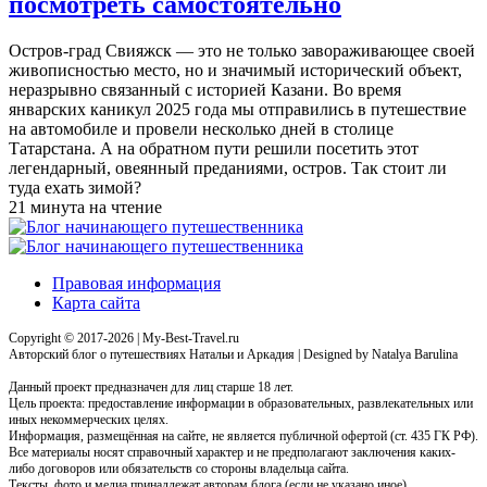
посмотреть самостоятельно
Остров-град Свияжск — это не только завораживающее своей
живописностью место, но и значимый исторический объект,
неразрывно связанный с историей Казани. Во время
январских каникул 2025 года мы отправились в путешествие
на автомобиле и провели несколько дней в столице
Татарстана. А на обратном пути решили посетить этот
легендарный, овеянный преданиями, остров. Так стоит ли
туда ехать зимой?
21 минута на чтение
Правовая информация
Карта сайта
Copyright © 2017-2026 | My-Best-Travel.ru
Авторский блог о путешествиях Натальи и Аркадия | Designed by Natalya Barulina
Данный проект предназначен для лиц старше 18 лет.
Цель проекта: предоставление информации в образовательных, развлекательных или
иных некоммерческих целях.
Информация, размещённая на сайте, не является публичной офертой (ст. 435 ГК РФ).
Все материалы носят справочный характер и не предполагают заключения каких-
либо договоров или обязательств со стороны владельца сайта.
Тексты, фото и медиа принадлежат авторам блога (если не указано иное).