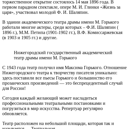
торжественное открытие состоялось 14 мая 1896 года. В
первом парадном спектакле, опере М. И. Глинки «Жизнь за
царя», участвовал молодой Ф. И. Шаляпин.
В здании академического театра драмы имени М. Горького
работали многие актеры, среди которых – Ф.И. Шаляпин (
1896 г.), М.М. Петипа (1901-1902 гг.), В.Ф. Комиссаржевская
(в 1903 и 1905 гг.) и другие.
Нижегородский государственный академический
театр драмы имени М. Горького
С 1943 года театр получил имя Максима Горького. Отношение
Нижегородского театра к творчеству писателя уникально:
здесь поставили все пьесы Горького и большинство его
прозаических произведений — это беспрецедентный случай
для России!
Сегодня каждый желающий может насладиться
профессиональными театральными постановками и
погрузиться в мир искусства. Репертуар регулярно
обновляется.
Театр расположен на небольшой площади, которая так и
называется — Театральная.