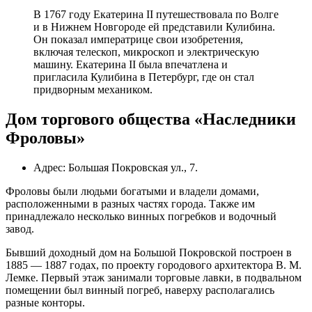
В 1767 году Екатерина II путешествовала по Волге
и в Нижнем Новгороде ей представили Кулибина.
Он показал императрице свои изобретения,
включая телескоп, микроскоп и электрическую
машину. Екатерина II была впечатлена и
пригласила Кулибина в Петербург, где он стал
придворным механиком.
Дом торгового общества «Наследники
Фроловы»
Адрес: Большая Покровская ул., 7.
Фроловы были людьми богатыми и владели домами,
расположенными в разных частях города. Также им
принадлежало несколько винных погребков и водочный
завод.
Бывший доходный дом на Большой Покровской построен в
1885 — 1887 годах, по проекту городового архитектора В. М.
Лемке. Первый этаж занимали торговые лавки, в подвальном
помещении был винный погреб, наверху располагались
разные конторы.