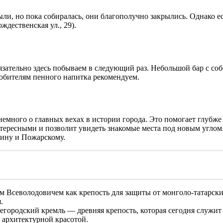
ли, но пока собиралась, они благополучно закрылись. Однако ес
ждественская ул., 29).
бязательно здесь побываем в следующий раз. Небольшой бар с со
юбителям пенного напитка рекомендуем.
 немного о главных вехах в истории города. Это помогает глубж
нтересными и позволит увидеть знакомые места под новым углом.
ину и Пожарскому.
 Всеволодовичем как крепость для защиты от монголо-татарских
.
егородский кремль — древняя крепость, которая сегодня служит
 архитектурной красотой.