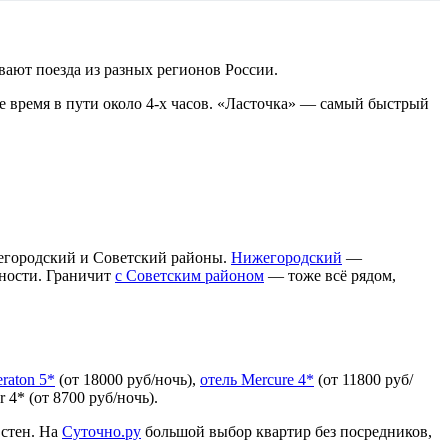
ают поезда из разных регионов России.
е время в пути около 4-х часов. «Ласточка» — самый быстрый
егородский и Советский районы.
Нижегородский
—
пности. Граничит
с Советским районом
— тоже всё рядом,
raton 5*
(от 18000 руб/ночь),
отель Mercure 4*
(от 11800 руб/
 4* (от 8700 руб/ночь).
 стен. На
Суточно.ру
большой выбор квартир без посредников,