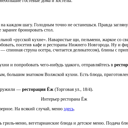
небольшие гостевые дома и хостелы.
д на каждом шагу. Голодным точно не останешься. Правда загля
заранее бронировать стол.
ьной «русской кухне». Наваристые щи, пельмени, жаркое со св
бовать, посетив кафе и рестораны Нижнего Новгорода. Ну и ф
— спинная струна осетра, считается деликатесом), блины с прип
ухни и попробовать чего-нибудь эдакого, отправляйтесь в
рестор
, большим знатоком Волжской кухни. Есть блюда, приготовлен
бнаружили —
ресторация Ёж
(Торговая ул., 18/4).
Интерьер ресторана Ёж
ферное. На всякий случай, меню
здесь
.
 гриль-меню, вегетарианские блюда и детское меню. Подача блю