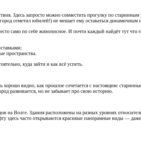
твия. Здесь запросто можно совместить прогулку по старинным
ду город отметил юбилей!) не мешает ему оставаться динамичным
сто само по себе живописное. И почти каждый найдёт тут что‑т
ыставками;
е пространства.
тельно, куда зайти и как всё успеть.
сь хорошо видно, как прошлое сочетается с настоящим: старинн
род развивается, но не забывает про свою историю.
в на Волге. Здания расположены на разных уровнях относительн
фту здесь часто открываются красивые панорамные виды — даже