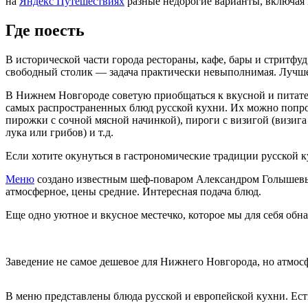
на
Яндекс Путешествиях
разные недорогие варианты, включая 
Где поесть
В исторической части города рестораны, кафе, бары и стритфу
свободный столик — задача практически невыполнимая. Лучше 
В Нижнем Новгороде советую приобщаться к вкусной и питател
самых распространенных блюд русской кухни. Их можно попро
пирожки с сочной мясной начинкой), пироги с визигой (визига 
лука или грибов) и т.д.
Если хотите окунуться в гастрономические традиции русской к
Меню
создано известным шеф-поваром Александром Голышевым
атмосферное, цены средние. Интересная подача блюд.
Еще одно уютное и вкусное местечко, которое мы для себя о
Заведение не самое дешевое для Нижнего Новгорода, но атмос
В меню представлены блюда русской и европейской кухни. Есть