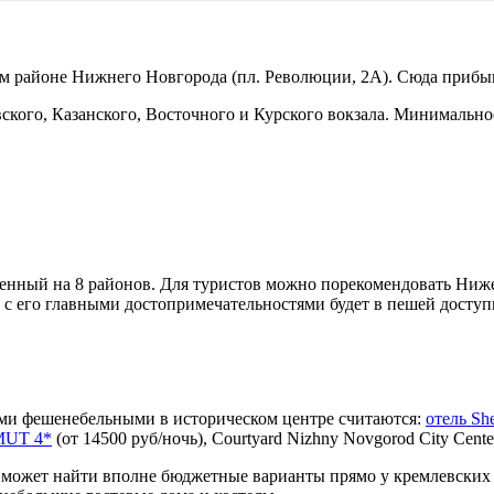
м районе Нижнего Новгорода (пл. Революции, 2А). Сюда прибыв
вского, Казанского, Восточного и Курского вокзала. Минимально
енный на 8 районов. Для туристов можно порекомендовать Ниж
 с его главными достопримечательностями будет в пешей досту
ми фешенебельными в историческом центре считаются:
отель She
MUT 4*
(от 14500 руб/ночь), Courtyard Nizhny Novgorod City Center
ст может найти вполне бюджетные варианты прямо у кремлевских