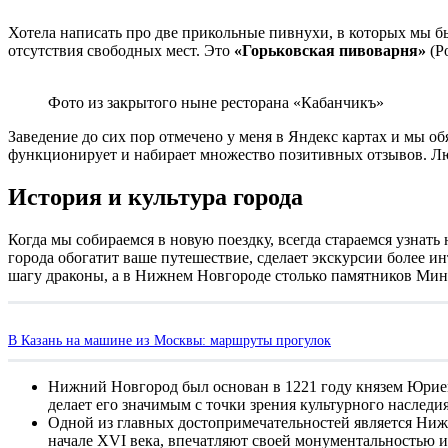
Хотела написать про две прикольные пивнухи, в которых мы бы
отсутствия свободных мест. Это
«Горьковская пивоварня»
(Ро
Фото из закрытого ныне ресторана «Кабанчикъ»
Заведение до сих пор отмечено у меня в Яндекс картах и мы о
функционирует и набирает множество позитивных отзывов. Л
История и культура города
Когда мы собираемся в новую поездку, всегда стараемся узнать
города обогатит ваше путешествие, сделает экскурсии более и
шагу драконы, а в Нижнем Новгороде столько памятников Мин
В Казань на машине из Москвы: маршруты прогулок
Нижний Новгород был основан в 1221 году князем Юрием
делает его значимым с точки зрения культурного наследия
Одной из главных достопримечательностей является Ниж
начале XVI века, впечатляют своей монументальностью и