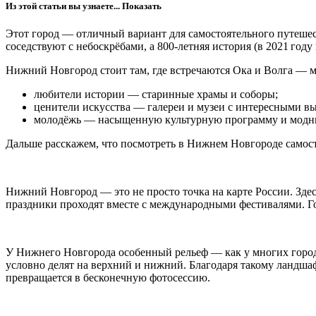
Из этой статьи вы узнаете...
Показать
Этот город — отличный вариант для самостоятельного путешес
соседствуют с небоскрёбами, а 800‑летняя история (в 2021 го
Нижний Новгород стоит там, где встречаются Ока и Волга — ме
любители истории — старинные храмы и соборы;
ценители искусства — галереи и музеи с интересными в
молодёжь — насыщенную культурную программу и модны
Дальше расскажем, что посмотреть в Нижнем Новгороде самостоя
Нижний Новгород — это не просто точка на карте России. Зде
праздники проходят вместе с международными фестивалями. Го
У Нижнего Новгорода особенный рельеф — как у многих городо
условно делят на верхний и нижний. Благодаря такому ландша
превращается в бесконечную фотосессию.