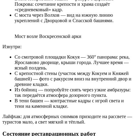
Покрова: сочетание крепости и храма создаёт
«средневековый» кадр.
С моста через Волхов — вид на южную линию
укреплений с Дворцовой и Спасской башнями.
Мост возле Воскресенской арки
Изнутри:
Со смотровой площадки Кокуя — 360° панорама: река,
Ярославово дворище, крыши города. Лучшее время —
ясный полдень.
С крепостной стены (участок между Кокуем и Княжей
башней) — фото с ракурсом вниз на внутренний двор и
древние кладки.
Из бойниц — попробуйте снять через узкие амбразуры:
так передаётся атмосфера дозорного пункта.
В тени башен — контрастные кадры с игрой света и
тени на каменной кладке.
Лайфхак: для атмосферных снимков приходите на рассвете —
туристов мало, а свет мягкий и тёплый.
Состояние реставрационных работ