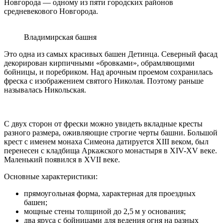
Новгорода — одному из пяти городских районов
средневекового Новгорода.
Владимирская башня
Это одна из самых красивых башен Детинца. Северный фасад
декорирован кирпичными «бровками», обрамляющими
бойницы, и поребриком. Над арочным проемом сохранилась
фреска с изображением святого Николая. Поэтому раньше
называлась Никольская.
С двух сторон от фрески можно увидеть вкладные кресты
разного размера, оживляющие строгие черты башни. Большой
крест с именем монаха Симеона датируется XIII веком, был
перенесен с кладбища Аркажского монастыря в XIV-XV веке.
Маленький появился в XVII веке.
Основные характеристики:
прямоугольная форма, характерная для проездных
башен;
мощные стены толщиной до 2,5 м у основания;
два яруса с бойницами для ведения огня на разных