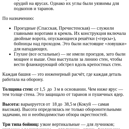
орудий на ярусах. Однако их углы были уязвимы для
подкопов и таранов.
По назначению:
Проездные (Спасская, Пречистенская) — служили
главными воротами в кремль. Их конструкция включала
двойные ворота, опускающиеся решётки («герсы»),
бойницы над проходом. Это были настоящие «ловушки»
для нападающих.
Глухие (все остальные) — не имели проездов, зато были
мощнее и выше. Они выступали за линию стен, чтобы
вести фланкирующий обстрел вдоль крепостных стен.
Каждая башня — это инженерный расчёт, где каждая деталь
работала на оборону.
Толщина стен:
от 1,5 до 3 м в основании. Чем ниже ярус —
тем толще стена. Это защищало от таранов и пушечных ядер.
Высота:
варьируется от 18 до 38,5 м (Кокуй — самая
высокая). Высота определялась не только оборонительными
задачами, но и необходимостью обзора окрестностей.
Три типа бойниц:
узкие вертикальные — для лучников;