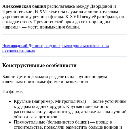
Алексеевская башня
располагалась между Дворцовой и
Пречистенской. В XVI веке она служила дополнительным
укреплением у речного фасада. К XVIII веку её разобрали, но
в кладке стен у Пречистенской арки до сих пор видны
«шрамы» — места примыкания башни.
Новгородский Детинец: гид по кремлю для самостоятельных
путешественников
Конструктивные особенности
Башни Детинца можно разделить на группы по двум
ключевым признакам: форме и назначению.
По форме:
Круглые (например, Митрополичья) — более устойчивы
к ударам осадных орудий. Круглая поверхность
рассеивала силу таранного удара, а также давала лучший
обзор для защитников.
Прямоугольные (большинство башен) — проще в
строительстве, позволяли разместить больше воинов и