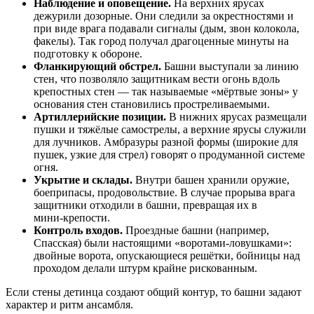
Наблюдение и оповещение.
На верхних ярусах
дежурили дозорные. Они следили за окрестностями и
при виде врага подавали сигналы (дым, звон колокола,
факелы). Так город получал драгоценные минуты на
подготовку к обороне.
Фланкирующий обстрел.
Башни выступали за линию
стен, что позволяло защитникам вести огонь вдоль
крепостных стен — так называемые «мёртвые зоны» у
основания стен становились простреливаемыми.
Артиллерийские позиции.
В нижних ярусах размещали
пушки и тяжёлые самострелы, а верхние ярусы служили
для лучников. Амбразуры разной формы (широкие для
пушек, узкие для стрел) говорят о продуманной системе
огня.
Укрытие и склады.
Внутри башен хранили оружие,
боеприпасы, продовольствие. В случае прорыва врага
защитники отходили в башни, превращая их в
мини‑крепости.
Контроль входов.
Проездные башни (например,
Спасская) были настоящими «воротами‑ловушками»:
двойные ворота, опускающиеся решётки, бойницы над
проходом делали штурм крайне рискованным.
Если стены детинца создают общий контур, то башни задают
характер и ритм ансамбля.