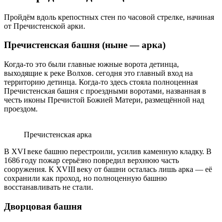
Пройдём вдоль крепостных стен по часовой стрелке, начиная
от Пречистенской арки.
Пречистенская башня (ныне — арка)
Когда‑то это были главные южные ворота детинца,
выходящие к реке Волхов. сегодня это главный вход на
территорию детинца. Когда‑то здесь стояла полноценная
Пречистенская башня с проездными воротами, названная в
честь иконы Пречистой Божией Матери, размещённой над
проездом.
Пречистенская арка
В XVI веке башню перестроили, усилив каменную кладку. В
1686 году пожар серьёзно повредил верхнюю часть
сооружения. К XVIII веку от башни осталась лишь арка — её
сохранили как проход, но полноценную башню
восстанавливать не стали.
Дворцовая башня