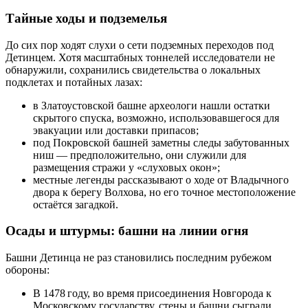
Тайные ходы и подземелья
До сих пор ходят слухи о сети подземных переходов под
Детинцем. Хотя масштабных тоннелей исследователи не
обнаружили, сохранились свидетельства о локальных
подклетах и потайных лазах:
в Златоустовской башне археологи нашли остатки
скрытого спуска, возможно, использовавшегося для
эвакуации или доставки припасов;
под Покровской башней заметны следы забутованных
ниш — предположительно, они служили для
размещения стражи у «слуховых окон»;
местные легенды рассказывают о ходе от Владычного
двора к берегу Волхова, но его точное местоположение
остаётся загадкой.
Осады и штурмы: башни на линии огня
Башни Детинца не раз становились последним рубежом
обороны:
В 1478 году, во время присоединения Новгорода к
Московскому государству, стены и башни сыграли