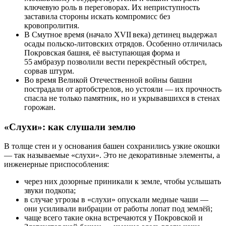
ключевую роль в переговорах. Их неприступность
заставила стороны искать компромисс без
кровопролития.
В Смутное время (начало XVII века) детинец выдержал
осады польско‑литовских отрядов. Особенно отличилась
Покровская башня, её выступающая форма и
55 амбразур позволили вести перекрёстный обстрел,
сорвав штурм.
Во время Великой Отечественной войны башни
пострадали от артобстрелов, но устояли — их прочность
спасла не только памятник, но и укрывавшихся в стенах
горожан.
«Слухи»: как слушали землю
В толще стен и у основания башен сохранились узкие окошки
— так называемые «слухи». Это не декоративные элементы, а
инженерные приспособления:
через них дозорные приникали к земле, чтобы услышать
звуки подкопа;
в случае угрозы в «слухи» опускали медные чаши —
они усиливали вибрации от работы лопат под землёй;
чаще всего такие окна встречаются у Покровской и