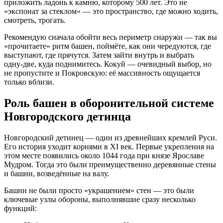
приложить ладонь к камню, которому 500 лет. Это не
«экспонат за стеклом» — это пространство, где можно ходить,
смотреть, трогать.
Рекомендую сначала обойти весь периметр снаружи — так вы
«прочитаете» ритм башен, поймёте, как они чередуются, где
выступают, где прячутся. Затем зайти внутрь и выбрать
одну‑две, куда поднимитесь. Кокуй — очевидный выбор, но
не пропустите и Покровскую: её массивность ощущается
только вблизи.
Роль башен в оборонительной системе
Новгородского детинца
Новгородский детинец — один из древнейших кремлей Руси.
Его история уходит корнями в XI век. Первые укрепления на
этом месте появились около 1044 года при князе Ярославе
Мудром. Тогда это были преимущественно деревянные стены
и башни, возведённые на валу.
Башни не были просто «украшением» стен — это были
ключевые узлы обороны, выполнявшие сразу несколько
функций: