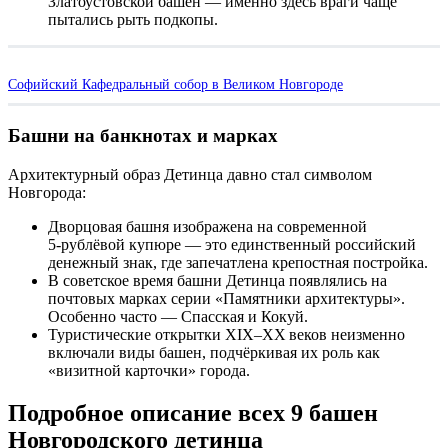
Златоустовской башен — именно здесь враги чаще
пытались рыть подкопы.
Софийский Кафедральный собор в Великом Новгороде
Башни на банкнотах и марках
Архитектурный образ Детинца давно стал символом
Новгорода:
Дворцовая башня изображена на современной
5‑рублёвой купюре — это единственный российский
денежный знак, где запечатлена крепостная постройка.
В советское время башни Детинца появлялись на
почтовых марках серии «Памятники архитектуры».
Особенно часто — Спасская и Кокуй.
Туристические открытки XIX–XX веков неизменно
включали виды башен, подчёркивая их роль как
«визитной карточки» города.
Подробное описание всех 9 башен
Новгородского детинца