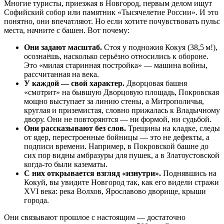
Многие туристы, приезжая в Новгород, первым делом ищут
Софийский собор или памятник «Тысячелетие России». И это
понятно, они впечатляют. Но если хотите почувствовать пульс
места, начните с башен. Вот почему:
Они задают масштаб.
Стоя у подножия Кокуя (38,5 м!),
осознаёшь, насколько серьёзно относились к обороне.
Это «милая старинная постройка» — машина войны,
рассчитанная на века.
У каждой — свой характер.
Дворцовая башня
«смотрит» на бывшую Дворцовую площадь, Покровская
мощно выступает за линию стены, а Митрополичья,
круглая и приземистая, словно прижалась к Владычному
двору. Они не повторяются — ни формой, ни судьбой.
Они рассказывают без слов.
Трещины на кладке, следы
от ядер, перестроенные бойницы — это не дефекты, а
подписи времени. Например, в Покровской башне до
сих пор видны амбразуры для пушек, а в Златоустовской
когда‑то были казематы.
С них открывается взгляд «изнутри».
Поднявшись на
Кокуй, вы увидите Новгород так, как его видели стражи
XVI века: река Волхов, Ярославово дворище, крыши
города.
Они связывают прошлое с настоящим — достаточно