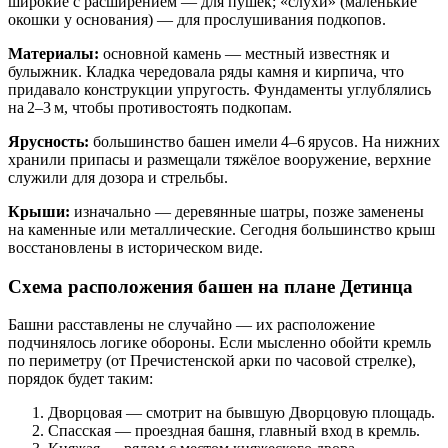
широкие с расширением — для пушек; «слухи» (маленькие
окошки у основания) — для прослушивания подкопов.
Материалы:
основной камень — местный известняк и
булыжник. Кладка чередовала ряды камня и кирпича, что
придавало конструкции упругость. Фундаменты углублялись
на 2–3 м, чтобы противостоять подкопам.
Ярусность:
большинство башен имели 4–6 ярусов. На нижних
хранили припасы и размещали тяжёлое вооружение, верхние
служили для дозора и стрельбы.
Крыши:
изначально — деревянные шатры, позже заменены
на каменные или металлические. Сегодня большинство крыш
восстановлены в историческом виде.
Схема расположения башен на плане Детинца
Башни расставлены не случайно — их расположение
подчинялось логике обороны. Если мысленно обойти кремль
по периметру (от Пречистенской арки по часовой стрелке),
порядок будет таким:
Дворцовая — смотрит на бывшую Дворцовую площадь.
Спасская — проездная башня, главный вход в кремль.