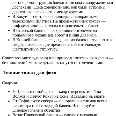
люта»: реконструкция боевого эпизода с вооружением и
доспехами. Здесь хорошо видно, как были устроены
деревянные перекрытия между ярусами.
В Кокуе — смотровая площадка с панорамными
телескопами (платно). На промежуточных ярусах —
информационные стенды о строительстве башен.
В Спасской башне — сохранившиеся элементы
подъёмного механизма ворот и ниши для икон.
В Княжей башне — следы древних балок и ступенчатые
своды, позволяющие представить её изначальную
шестиярусную структуру.
Совет: возьмите аудиогид или присоединитесь к экскурсии —
без пояснений многие детали останутся незамеченными.
Лучшие точки для фото
Снаружи:
У Пречистенской арки — кадр с перспективой на
Волхов и силуэт Кокуя на фоне. Идеально на закате.
От Софийского собора — панорамный снимок всего
периметра стен с чередой башен. Используйте
широкоугольный объектив.
Возле Покровской башни — ракурс с церковью