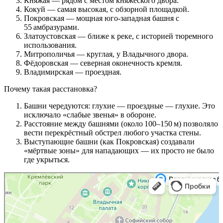
Княжая — рядом с местом княжеского двора.
Кокуй — самая высокая, с обзорной площадкой.
Покровская — мощная юго‑западная башня с
55 амбразурами.
Златоустовская — ближе к реке, с историей тюремного
использования.
Митрополичья — круглая, у Владычного двора.
Фёдоровская — северная оконечность кремля.
Владимирская — проездная.
Почему такая расстановка?
Башни чередуются: глухие — проездные — глухие. Это
исключало «слабые звенья» в обороне.
Расстояние между башнями (около 100–150 м) позволяло
вести перекрёстный обстрел любого участка стены.
Выступающие башни (как Покровская) создавали
«мёртвые зоны» для нападающих — их просто не было
где укрыться.
Великий Новгород
Карта Великого Новгорода с улицами и номерами домов — Яндекс Карты