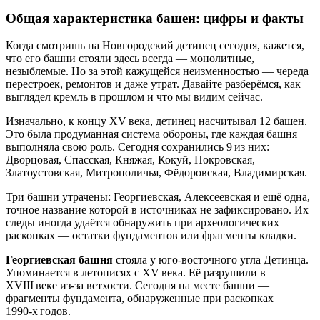
Общая характеристика башен: цифры и факты
Когда смотришь на Новгородский детинец сегодня, кажется,
что его башни стояли здесь всегда — монолитные,
незыблемые. Но за этой кажущейся неизменностью — череда
перестроек, ремонтов и даже утрат. Давайте разберёмся, как
выглядел кремль в прошлом и что мы видим сейчас.
Изначально, к концу XV века, детинец насчитывал 12 башен.
Это была продуманная система обороны, где каждая башня
выполняла свою роль. Сегодня сохранились 9 из них:
Дворцовая, Спасская, Княжая, Кокуй, Покровская,
Златоустовская, Митрополичья, Фёдоровская, Владимирская.
Три башни утрачены: Георгиевская, Алексеевская и ещё одна,
точное название которой в источниках не зафиксировано. Их
следы иногда удаётся обнаружить при археологических
раскопках — остатки фундаментов или фрагменты кладки.
Георгиевская башня
стояла у юго‑восточного угла Детинца.
Упоминается в летописях с XV века. Её разрушили в
XVIII веке из‑за ветхости. Сегодня на месте башни —
фрагменты фундамента, обнаруженные при раскопках
1990‑х годов.