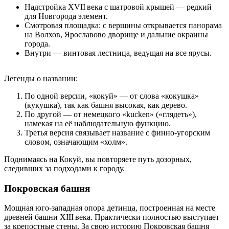
Надстройка XVII века с шатровой крышей — редкий
для Новгорода элемент.
Смотровая площадка: с вершины открывается панорама
на Волхов, Ярославово дворище и дальние окраины
города.
Внутри — винтовая лестница, ведущая на все ярусы.
Легенды о названии:
По одной версии, «кокуй» — от слова «кокушка»
(кукушка), так как башня высокая, как дерево.
По другой — от немецкого «kucken» («глядеть»),
намекая на её наблюдательную функцию.
Третья версия связывает название с финно‑угорским
словом, означающим «холм».
Поднимаясь на Кокуй, вы повторяете путь дозорных,
следивших за подходами к городу.
Покровская башня
Мощная юго‑западная опора детинца, построенная на месте
древней башни XIII века. Практически полностью выступает
за крепостные стены. За свою историю Покровская башня