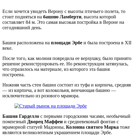
Если хочется увидеть Верону с высоты птичьего полета, то
стоит подняться на
башню Ламберти
, высота которой
составляет 84 м. Это самая высокая постройка в Вероне на
сегодняшний день.
Башня расположена на
площади Эрбе
и была построена в XII
веке.
После того, как молния повредила ее верхушку, было принято
решение реконструировать ее. Но реконструкция затянулась,
что отразилось на материале, из которого эта башня
построена.
Нижняя часть стен башни состоит из туфа и кирпича, средняя
— из кирпича, а вот колокольня, венчающая башню —
исключительно из розового мрамора.
Башня Гарделло
с первыми городскими часами, необычный
помпезный
Дворец Маффеи
и средневековый фонтан с
мраморной статуей Мадонны,
Колонна святого Марка
тоже
являются великолепным украшением площади Эрбе.