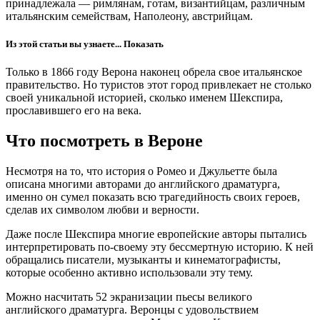
принадлежала — римлянам, готам, византийцам, различным
итальянским семействам, Наполеону, австрийцам.
Из этой статьи вы узнаете...
Показать
Только в 1866 году Верона наконец обрела свое итальянское
правительство. Но туристов этот город привлекает не столько
своей уникальной историей, сколько именем Шекспира,
прославившего его на века.
Что посмотреть в Вероне
Несмотря на то, что история о Ромео и Джульетте была
описана многими авторами до английского драматурга,
именно он сумел показать всю трагедийность своих героев,
сделав их символом любви и верности.
Даже после Шекспира многие европейские авторы пытались
интерпретировать по-своему эту бессмертную историю. К ней
обращались писатели, музыканты и кинематографисты,
которые особенно активно использовали эту тему.
Можно насчитать 52 экранизации пьесы великого
английского драматурга. Веронцы с удовольствием