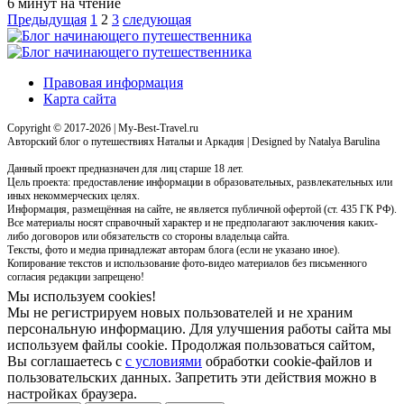
6 минут на чтение
Пагинация
Предыдущая
1
2
3
следующая
записей
Правовая информация
Карта сайта
Copyright © 2017-2026 | My-Best-Travel.ru
Авторский блог о путешествиях Натальи и Аркадия | Designed by Natalya Barulina
Данный проект предназначен для лиц старше 18 лет.
Цель проекта: предоставление информации в образовательных, развлекательных или
иных некоммерческих целях.
Информация, размещённая на сайте, не является публичной офертой (ст. 435 ГК РФ).
Все материалы носят справочный характер и не предполагают заключения каких-
либо договоров или обязательств со стороны владельца сайта.
Тексты, фото и медиа принадлежат авторам блога (если не указано иное).
Копирование текстов и использование фото-видео материалов без письменного
согласия редакции запрещено!
Мы используем cookies!
Мы не регистрируем новых пользователей и не храним
персональную информацию. Для улучшения работы сайта мы
используем файлы cookie. Продолжая пользоваться сайтом,
Вы соглашаетесь с
с условиями
обработки cookie-файлов и
пользовательских данных. Запретить эти действия можно в
настройках браузера.