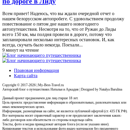
по дороге в Лиду
Всем привет! Надеюсь, что вы ждали очередной отчет о
нашем белорусском автопробеге. С удовольствием продолжу
повествование о пятом дне нашего новогоднего
автопутешествия. Несмотря на то, что от Ружан до Лиды
всего 150 км, мы полдня провели в дороге, потому что
запланировали несколько интересных остановок. И, как
всегда, скучать было некогда. Поехали...
9 минут на чтение
Правовая информация
Карта сайта
Copyright © 2017-2026 | My-Best-Travel.ru
Авторский блог о путешествиях Натальи и Аркадия | Designed by Natalya Barulina
Данный проект предназначен для лиц старше 18 лет.
Цель проекта: предоставление информации в образовательных, развлекательных или
иных некоммерческих целях.
Информация, размещённая на сайте, не является публичной офертой (ст. 435 ГК РФ).
Все материалы носят справочный характер и не предполагают заключения каких-
либо договоров или обязательств со стороны владельца сайта.
Тексты, фото и медиа принадлежат авторам блога (если не указано иное).
Копирование текстов и использование фото-видео материалов без письменного